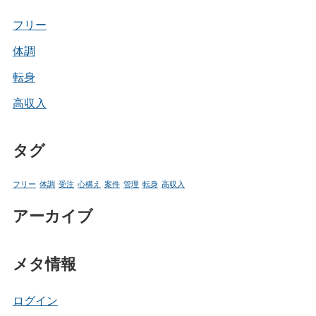
フリー
体調
転身
高収入
タグ
フリー
体調
受注
心構え
案件
管理
転身
高収入
アーカイブ
メタ情報
ログイン